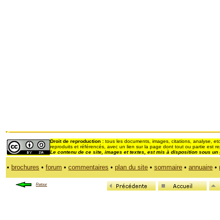
Droit de reproduction :
tous les documents, images, citations, analyse, etc
reproduits et référencés, avec un lien sur la page dont tout ou partie est re
Le contenu de ce site, images et textes,
est mis à disposition sous un
•
brochures
•
forum
•
commentaires
•
plan du site
•
sommaire
•
annuaire
•
Retour