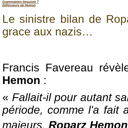
Grammairien-linguiste ?
Défenseurs de Hemon
Le sinistre bilan de Rop
grace aux nazis…
Francis Favereau révèle
Hemon
:
«
Fallait-il pour autant sa
période, comme l'a fait
majeurs,
Roparz
Hemon