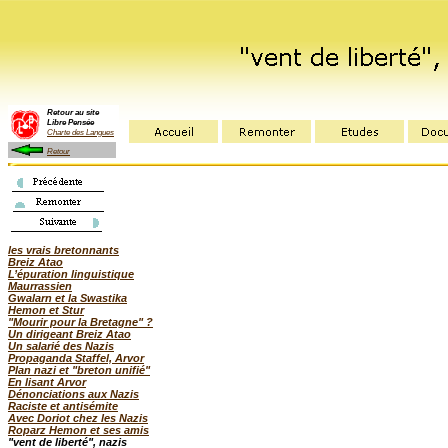
Retour au site
Libre Pensée
Charte des Langues
Retour
les vrais bretonnants
Breiz Atao
L’épuration linguistique
Maurrassien
Gwalarn et la Swastika
Hemon et Stur
"Mourir pour la Bretagne" ?
Un dirigeant Breiz Atao
Un salarié des Nazis
Propaganda Staffel, Arvor
Plan nazi et "breton unifié"
En lisant Arvor
Dénonciations aux Nazis
Raciste et antisémite
Avec Doriot chez les Nazis
Roparz Hemon et ses amis
"vent de liberté", nazis