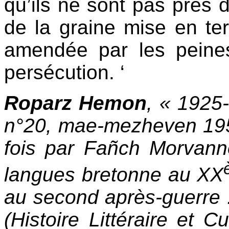
qu’ils ne sont pas près d’
de la graine mise en te
amendée par les peines
persécution. ‘
Roparz
Hemon
, « 1925
n°20, mae-mezheven 1950
fois par Fañch Morvan
langues bretonne au XX
au second après-guerre 
(Histoire Littéraire et C