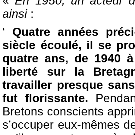
«
En 1950, un acteur d
ainsi
:
‘
Quatre années préc
siècle écoulé, il se pr
quatre ans, de 1940 à
liberté sur la Breta
travailler presque sans 
fut florissante.
Pendant
Bretons conscients apprir
s’occuper eux-mêmes de 