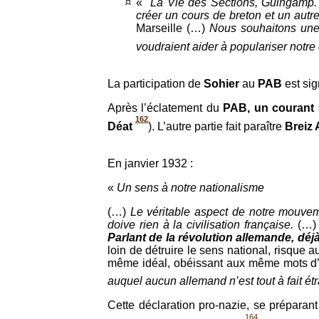
«
La Vie des Sections, Guingamp.
créer un cours de breton et un autre
Marseille (…)
Nous souhaitons une
voudraient aider à populariser notre
La participation de
Sohier
au
PAB
est sig
Après l’éclatement du
PAB, un courant
162
Déat
). L’autre partie fait paraître
Breiz 
En janvier 1932 :
«
Un sens à notre nationalisme
(…)
Le véritable aspect de notre mouvem
doive rien à la civilisation française.
(…
Parlant de la révolution allemande, déjà
loin de détruire le sens national, risque
même idéal, obéissant aux même mots d’or
auquel aucun allemand n’est tout à fait étr
Cette déclaration pro-nazie, se préparant
164