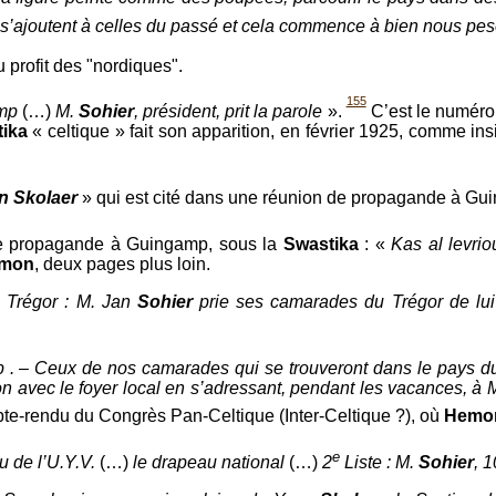
 s’ajoutent à celles du passé et cela commence à bien nous pes
profit des "nordiques".
155
mp
(…)
M.
Sohier
, président, prit la parole
».
C’est le numéro
ika
« celtique » fait son apparition, en février 1925, comme in
n Skolaer
» qui est cité dans une réunion de propagande à Gu
de propagande à Guingamp, sous la
Swastika
: «
Kas al levri
emon
, deux pages plus loin.
«
Trégor : M. Jan
Sohier
prie ses camarades du Trégor de lu
 – Ceux de nos camarades qui se trouveront dans le pays du 
ion avec le foyer local en s’adressant, pendant les vacances, à
e-rendu du Congrès Pan-Celtique (Inter-Celtique ?), où
Hemo
e
 de l’U.Y.V.
(…)
le drapeau national
(…)
2
Liste : M.
Sohier
, 1