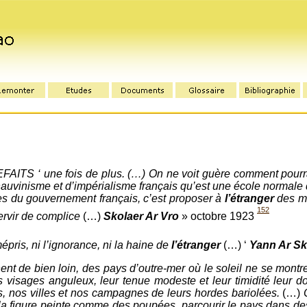
EFAITS ‘ une fois de plus. (…) On ne voit guère comment pourra
uvinisme et d’impérialisme français qu’est une école normale d’
les du gouvernement français, c’est proposer à
l’étranger
des mo
152
 servir de complice
(…)
Skolaer Ar Vro
» octobre 1923
mépris, ni l’ignorance, ni la haine de
l’étranger
(…) ‘
Yann Ar Sk
ent de bien loin, des pays d’outre-mer où le soleil ne se montr
s visages anguleux, leur tenue modeste et leur timidité leur 
s, nos villes et nos campagnes de leurs hordes bariolées.
(…)
 la figure peinte comme des poupées, parcourir le pays dans d