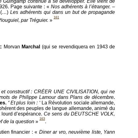
de Guingamp continue à se développer. Elle vient de
1926. Page suivante : «
Nos adhérents à l’étranger. –
s
(…)
Les adhérents qui dans un but de propagande
161
 Plouguiel, par Tréguier.
»
ec Morvan
Marchal
(qui se revendiquera en 1943 de
nal et constructif : CRÉER UNE CIVILISATION, qui ne
 mots de Philippe Lamour dans Plans de décembre
.
les.
‘
Et plus loin : ‘
La Révolution sociale allemande,
le cohérent des peuples de langue allemande, animé du
 lourd d’espérance.
Ce sens du DEUTSCHE VOLK,
163
ef de la question
»
.
tien financier : «
Diner ar vro, neuvième liste, Yann