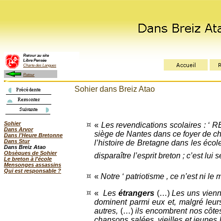
Retour au site
Libre Pensée
Charte des Langues
Retour
Sohier dans Breiz Atao
Sohier
«
Les revendications scolaires : ‘ R
Dans Arvor
siège de Nantes dans ce foyer de cha
Dans l'Heure Bretonne
Dans Stur
l’histoire de Bretagne dans les éco
Dans Breiz Atao
Obsèques de Sohier
disparaître l’esprit breton ; c’est lui
Le breton à l'école
Mensonges assassins
Qui est responsable ?
«
Notre ‘ patriotisme , ce n’est ni le 
«
Les
étrangers
(…)
Les uns vienn
dominent parmi eux et, malgré leur
autres,
(…)
ils encombrent nos côte
chansons salées, vieilles et jeunes