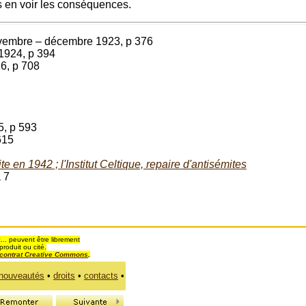
 en voir les conséquences.
ovembre – décembre 1923, p 376
r 1924, p 394
26, p 708
25, p 593
615
 en 1942 ; l'Institut Celtique, repaire d'antisémites
à 7
... peuvent être librement
produit ou cité.
contrat Creative Commons
.
nouveautés
•
droits
•
contacts
•