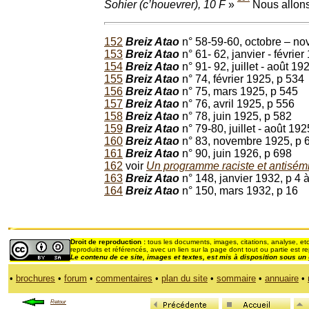
Sohier (c’houevrer), 10 F
»
Nous allons
152
Breiz Atao
n° 58-59-60, octobre – n
153
Breiz Atao
n° 61- 62, janvier - févrie
154
Breiz Atao
n° 91- 92, juillet - août 19
155
Breiz Atao
n° 74, février 1925, p 534
156
Breiz Atao
n° 75, mars 1925, p 545
157
Breiz Atao
n° 76, avril 1925, p 556
158
Breiz Atao
n° 78, juin 1925, p 582
159
Breiz Atao
n° 79-80, juillet - août 19
160
Breiz Atao
n° 83, novembre 1925, p 
161
Breiz Atao
n° 90, juin 1926, p 698
162
voir
Un programme raciste et antisémite
163
Breiz Atao
n° 148, janvier 1932, p 4 
164
Breiz Atao
n° 150, mars 1932, p 16
Droit de reproduction :
tous les documents, images, citations, analyse, etc
reproduits et référencés, avec un lien sur la page dont tout ou partie est re
Le contenu de ce site, images et textes,
est mis à disposition sous un
•
brochures
•
forum
•
commentaires
•
plan du site
•
sommaire
•
annuaire
•
Retour