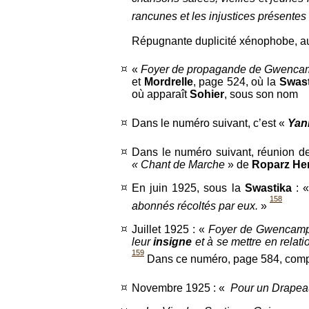
rancunes et les injustices présentes
Répugnante duplicité xénophobe, au 
«
Foyer de propagande de Gwenca
et
Mordrelle
, page 524, où la
Swast
où apparaît
Sohier
, sous son nom
Dans le numéro suivant, c’est «
Yan
Dans le numéro suivant, réunion 
« Chant de Marche
» de
Roparz H
En juin 1925, sous la
Swastika
: 
158
abonnés récoltés par eux.
»
Juillet 1925 : «
Foyer de Gwencamp .
leur
insigne
et à se mettre en relat
159
Dans ce numéro, page 584, compt
Novembre 1925 : «
Pour un Drapeau