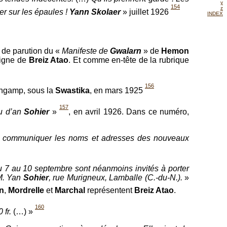
y
154
z
er sur les épaules !
Yann Skolaer
» juillet 1926
INDEX
 de parution du «
Manifeste de
Gwalarn
» de
Hemon
signe de
Breiz Atao
. Et comme en-tête de la rubrique
156
ingamp, sous la
Swastika
, en mars 1925
157
ou d’an
Sohier
»
, en avril 1926. Dans ce numéro,
i communiquer les noms et adresses des nouveaux
7 au 10 septembre sont néanmoins invités à porter
 M. Yan
Sohier
, rue Murigneux, Lamballe (C.-du-N.).
»
n
,
Mordrelle
et
Marchal
représentent
Breiz Atao
.
160
0 fr.
(…) »