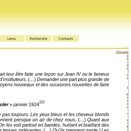
Glossaire
a
b
c
d
e
f
it leur être faite une leçon sur Jean IV ou le fameux
g
h
instituteurs.
(…)
Demander une part plus grande de
i
yens nouveaux et des occasions nouvelles de faire
j
k
l
m
n
o
153
p
oler
» janvier 1924
q
r
s
e pas toujours. Les yeux bleus et les cheveux blonds
t
donnent presque un air de chez nous.
(…)
Quant aux
u
v
On les voit partout en bandes, hurlant et braillant des
w
x
es tenues indécentes.
(…)
Qu’ils prennent garde ! Les