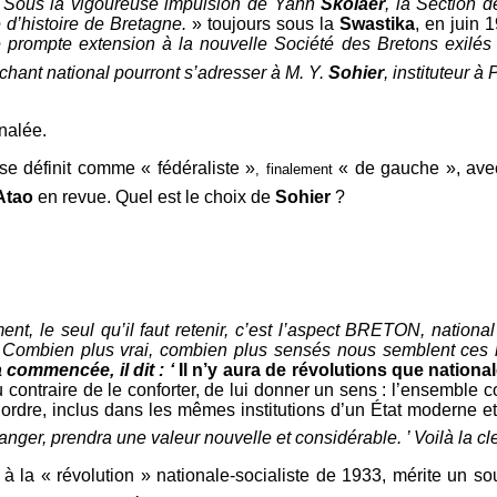
 Sous la vigoureuse impulsion de Yann
Skolaer
, la Section 
 d’histoire de Bretagne.
» toujours sous la
Swastika
, en juin 
 prompte extension à la nouvelle Société des Bretons exilé
 chant national pourront s’adresser à M. Y.
Sohier
, instituteur à
nalée.
se définit comme « fédéraliste »
« de gauche », av
, finalement
Atao
en revue. Quel est le choix de
Sohier
?
ent, le seul qu’il faut retenir, c’est l’aspect BRETON, natio
)
Combien plus vrai, combien plus sensés nous semblent ces
 commencée, il dit : ‘
Il n’y aura de révolutions que nationa
 au contraire de le conforter, de lui donner un sens : l’ensemb
dre, inclus dans les mêmes institutions d’un État moderne et
anger, prendra une valeur nouvelle et considérable. ’ Voilà la cl
 à la « révolution » nationale-socialiste de 1933, mérite un sou